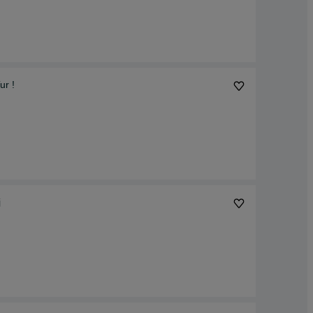
ur !
j