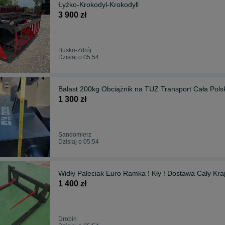
Łyżko-Krokodyl-Krokodyll
3 900 zł
Busko-Zdrój
Dzisiaj o 05:54
Balast 200kg Obciążnik na TUZ Transport Cała Pol
1 300 zł
Sandomierz
Dzisiaj o 05:54
Widły Paleciak Euro Ramka ! Kły ! Dostawa Cały Kra
1 400 zł
Drobin