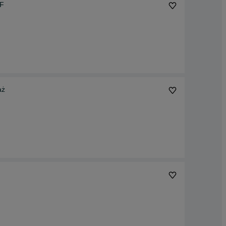
MF
aż