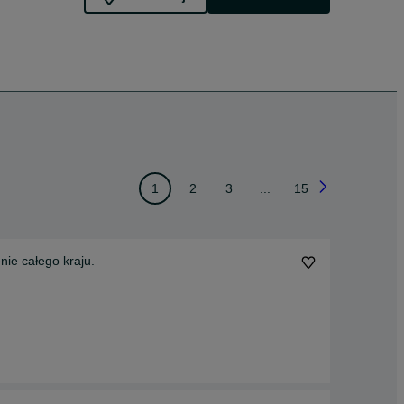
1
2
3
...
15
rtem na terenie całego kraju.