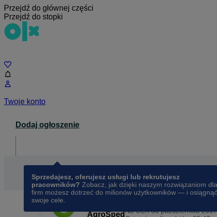
Przejdź do głównej części
Przejdź do stopki
Czat
Twoje konto
Dodaj ogłoszenie
Dla biznesu
opens in a new tab
Sprzedajesz, oferujesz usługi lub rekrutujesz
pracowników?
Zobacz, jak dzięki naszym rozwiązaniom dl
firm możesz dotrzeć do milionów użytkowników — i osiągną
swoje cele.
Na OLX od
października 2017
AgroSped