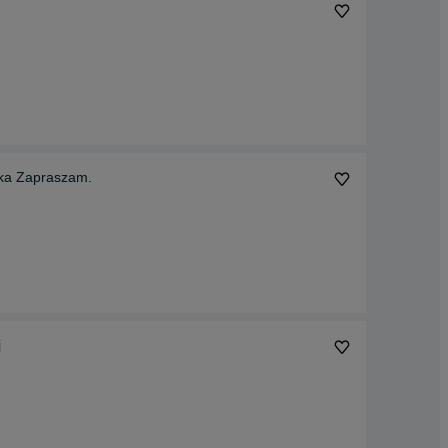
ska Zapraszam.
j