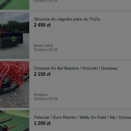
Dzisiaj o 05:54
Skrzynia do ciągnika paka do TUZa
2 450 zł
Busko-Zdrój
Dzisiaj o 05:53
Chwytak Do Bel Balotów ! Kiszonki ! Dostawa '
2 150 zł
Rozprza
Dzisiaj o 05:53
Paleciak ! Euro Ramka ! Widły Do Palet ! Kły ! Dosta
1 200 zł