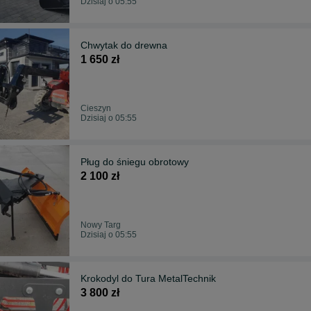
Dzisiaj o 05:55
Chwytak do drewna
1 650 zł
Cieszyn
Dzisiaj o 05:55
Pług do śniegu obrotowy
2 100 zł
Nowy Targ
Dzisiaj o 05:55
Krokodyl do Tura MetalTechnik
3 800 zł